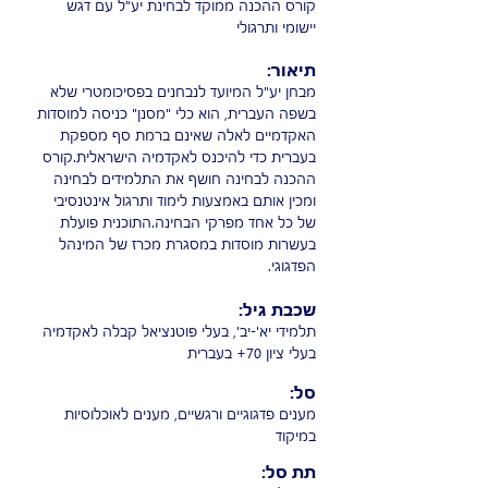
קורס ההכנה ממוקד לבחינת יע"ל עם דגש
יישומי ותרגולי
תיאור:
מבחן יע"ל המיועד לנבחנים בפסיכומטרי שלא
בשפה העברית, הוא כלי "מסנן" כניסה למוסדות
האקדמיים לאלה שאינם ברמת סף מספקת
בעברית כדי להיכנס לאקדמיה הישראלית.קורס
ההכנה לבחינה חושף את התלמידים לבחינה
ומכין אותם באמצעות לימוד ותרגול אינטנסיבי
של כל אחד מפרקי הבחינה.התוכנית פועלת
בעשרות מוסדות במסגרת מכרז של המינהל
הפדגוגי.
שכבת גיל:
תלמידי יא'-יב', בעלי פוטנציאל קבלה לאקדמיה
בעלי ציון 70+ בעברית
סל:
מענים פדגוגיים ורגשיים, מענים לאוכלוסיות
במיקוד
תת סל: