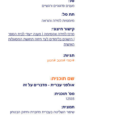
סל:
מענים פדגוגיים ורגשיים
תת סל:
מיומנויות למידה והוראה
קישור חיצוני:
מרכז למידה אקסיומה | מענה ייעודי לבית הספר
| הישגים בלימודים לצד חיזוק תחושת המסוגלות
האישית
תגיות:
#יסודי #חטב #חטע
שם תוכנית:
אולפני עברית - מדברים על זה
מס' תוכנית:
12535
תמצית:
שיפור השליטה בעברית מדוברת וחיזוק הבטחון