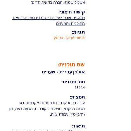
אשכול שפות, חברה בדואית (דרום)
קישור חיצוני:
לתוכנית אולפני עברית - מדברים על זה במאגר
התוכניות והמענים
תגיות:
#יסודי #חטב #חטע
שם תוכנית:
אולפן עברית - שערים
מס' תוכנית:
13114
תמצית:
עברית למתקדמים ומיומנויות אקדמיות כגון
הבנת הנקרא, חשיבה ביקורתית, הבעת דעה, דיון
("דיבייט") ועבודת צוות.
תיאור: