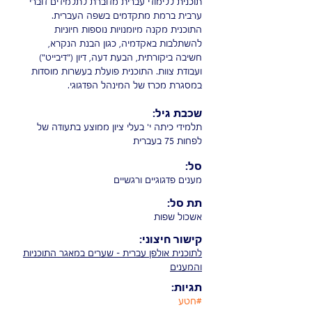
תוכנית ללימודי עברית מדוברת לתלמידים דוברי
ערבית ברמת מתקדמים בשפה העברית.
התוכנית מקנה מיומנויות נוספות חיוניות
להשתלבות באקדמיה, כגון הבנת הנקרא,
חשיבה ביקורתית, הבעת דעה, דיון ("דיבייט")
ועבודת צוות. התוכנית פועלת בעשרות מוסדות
במסגרת מכרז של המינהל הפדגוגי.
שכבת גיל:
תלמידי כיתה י' בעלי ציון ממוצע בתעודה של
לפחות 75 בעברית
סל:
מענים פדגוגיים ורגשיים
תת סל:
אשכול שפות
קישור חיצוני:
לתוכנית אולפן עברית - שערים במאגר התוכניות
והמענים
תגיות:
#חטע