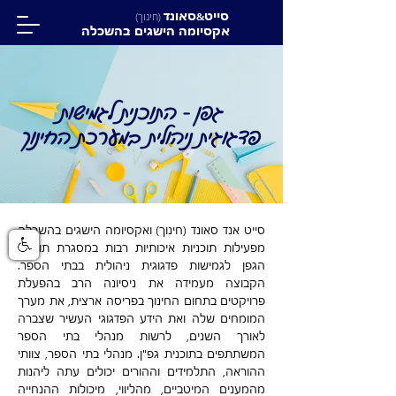
סייט
סאונד
&
(חינוך)
אקסיומה הישגים בהשכלה
גפן - התוכנית לגמישות
פדגוגית ניהולית במערכת החינוך
סייט אנד סאונד (חינוך) ואקסיומה הישגים בהשכלה
מפעילות תוכניות איכותיות רבות במסגרת תוכנית
הגפן לגמישות פדגוגית ניהולית בבתי הספר.
הקבוצה מעמידה את ניסיונה הרב בהפעלת
פרויקטים בתחום החינוך בפריסה ארצית, את מערך
המומחים שלה ואת הידע הפדגוגי העשיר שצברה
לאורך השנים, לרשות מנהלי בתי הספר
המשתתפים בתוכנית גפ"ן. מנהלי בתי הספר, צוותי
ההוראה, התלמידים וההורים יכולים עתה ליהנות
מהמענים המיטביים, מהליווי, מיכולות ההנחייה