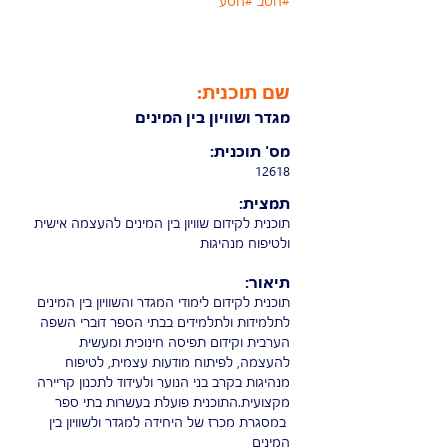
#חטב #חטע
שם תוכנית:
מגדר ושוויון בין המינים
מס' תוכנית:
12618
תמצית:
תוכנית לקידום שוויון בין המינים להעצמה אישית
ולטיפוח מנהיגות
תיאור:
תוכנית לקידום לימודי המגדר והשוויון בין המינים
לתלמידות ולתלמידים בבתי הספר דוברי השפה
הערבית וקידום תפיסה חינוכית ומעשית
להעצמה, לפיתוח מודעות עצמית, לטיפוח
מנהיגות בקרב בני הנוער ולעידוד לתכנון קריירה
מקצועית.התוכנית פועלת בעשרות בתי ספר
במסגרת מכרז של היחידה למגדר ולשוויון בין
המינים