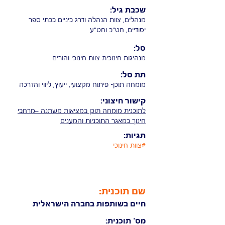
שכבת גיל:
מנהלים, צוות הנהלה ודרג ביניים בבתי ספר
יסודיים, חט"ב וחט"ע
סל:
מנהיגות חינוכית צוות חינוכי והורים
תת סל:
מומחה תוכן- פיתוח מקצועי, ייעוץ, ליווי והדרכה
קישור חיצוני:
לתוכנית ​מומחה תוכן במציאות משתנה –מרחבי
חינוך במאגר התוכניות והמענים
תגיות:
#צוות חינוכי
שם תוכנית:
חיים בשותפות בחברה הישראלית
מס' תוכנית: