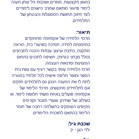
במגוון מקצועות, מגזרים ושכבות גיל ונותן מענה
לימודי פדגוגי מותאם שמניב הישגים לימודיים
לצד חיזוק תחושת המסוגלות והבטחון של
התלמידים.
תיאור:
מרכזי הלמידה של אקסיומה מתמקדים
במיומנויות למידה, תמיכה בשיעורי בית, הוראה
מתקנת, כתיבת ועיצוב עבודות והכנה למבחנים
(כולל מבחני בגרות), חשיפה לתכנים בתחום
המצוינות וסדנאות העצמה.
מרכז הלמידה עומד בקשר רציף עם צוות בית
הספר ותופר חליפה אישית לכל תלמיד במטרה
לתת לו את המענה הנכון גם לתלמידים חזקים
וגם לתלמידים מתקשים. מרכזי הלימוד של
אקסיומה פועלים באחת משתי חלופות לימוד, או
בשילוב של שתיהן: שעורי תגבור וקורסים
מקיפים העוסקים בהשלמה רחבה של חומר
הלימוד בהתאם לתוכנית הלימודים.
שכבת גיל:
ילדי הגן - יב