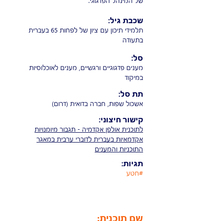
של המינהל הפדגוגי.
שכבת גיל:
תלמידי תיכון עם ציון של לפחות 65 בעברית
בתעודה
סל:
מענים פדגוגיים ורגשיים, מענים לאוכלוסיות
במיקוד
תת סל:
אשכול שפות, חברה בדואית (דרום)
קישור חיצוני:
לתוכנית אולפן אקדמיה - תגבור מיומנויות
אקדמאיות בעברית לדוברי ערבית במאגר
התוכניות והמענים
תגיות:
#חטע
שם תוכנית: