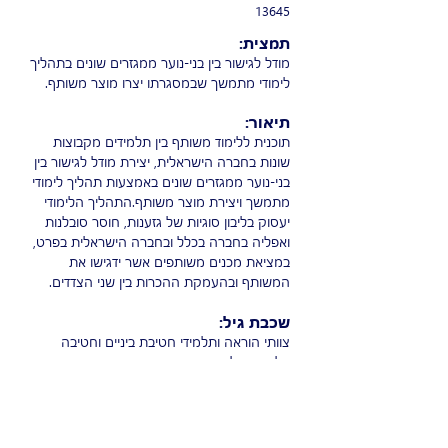
13645
תמצית:
מודל לגישור בין בני-נוער ממגזרים שונים בתהליך
לימודי מתמשך שבמסגרתו יצרו מוצר משותף.
תיאור:
תוכנית ללימוד משותף בין תלמידים מקבוצות
שונות בחברה הישראלית, יצירת מודל לגישור בין
בני-נוער ממגזרים שונים באמצעות תהליך לימודי
מתמשך ויצירת מוצר משותף.התהליך הלימודי
יעסוק בליבון סוגיות של גזענות, חוסר סובלנות
ואפליה בחברה בכלל ובחברה הישראלית בפרט,
במציאת מכנים משותפים אשר ידגישו את
המשותף ובהעמקת ההכרות בין שני הצדדים.
שכבת גיל:
צוותי הוראה ותלמידי חטיבת ביניים וחטיבה
עליונה בכל המגזרים ובסוגי הפיקוח השונים
סל:
חינוך חברתי-ערכי והעשרה