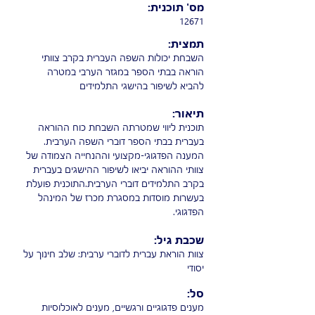
מס' תוכנית:
12671
תמצית:
השבחת יכולות השפה העברית בקרב צוותי
הוראה בבתי הספר במגזר הערבי במטרה
להביא לשיפור בהישגי התלמידים
תיאור:
תוכנית ליווי שמטרתה השבחת כוח ההוראה
בעברית בבתי הספר דוברי השפה הערבית.
המענה הפדגוגי-מקצועי וההנחייה הצמודה של
צוותי ההוראה יביאו לשיפור ההישגים בעברית
בקרב התלמידים דוברי הערבית.התוכנית פועלת
בעשרות מוסדות במסגרת מכרז של המינהל
הפדגוגי.
שכבת גיל:
צוות הוראת עברית לדוברי ערבית: שלב חינוך על
יסודי
סל:
מענים פדגוגיים ורגשיים, מענים לאוכלוסיות