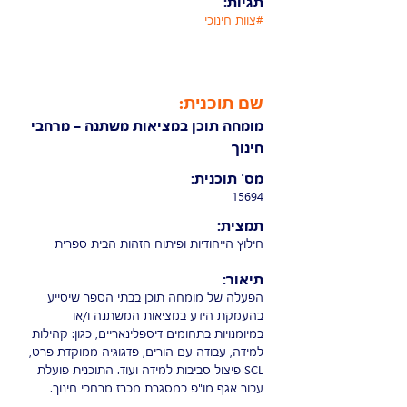
תגיות:
#צוות חינוכי
שם תוכנית:
מומחה תוכן במציאות משתנה – מרחבי
חינוך
מס' תוכנית:
15694
תמצית:
חילוץ הייחודיות ופיתוח הזהות הבית ספרית
תיאור:
הפעלה של מומחה תוכן בבתי הספר שיסייע
בהעמקת הידע במציאות המשתנה ו/או
במיומנויות בתחומים דיספלינאריים, כגון: קהילות
למידה, עבודה עם הורים, פדגוגיה ממוקדת פרט,
SCL פיצול סביבות למידה ועוד. התוכנית פועלת
עבור אגף מו"פ במסגרת מכרז מרחבי חינוך.