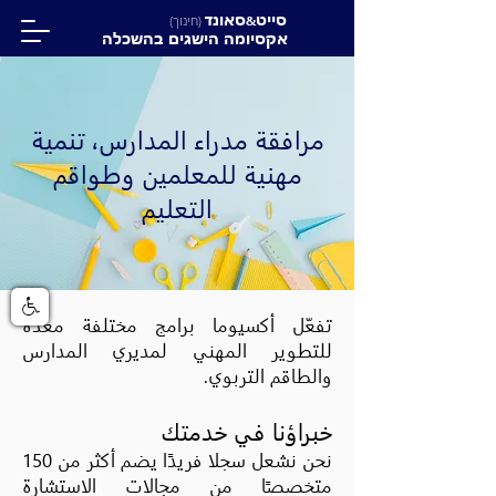
סייט
סאונד
&
(חינוך)
אקסיומה הישגים בהשכלה
مرافقة مدراء المدارس، تنمية
مهنية للمعلمين وطواقم
التعليم
تفعّل أكسيوما برامج مختلفة معدّة
للتطوير المهني لمديري المدارس
والطاقم التربوي.
خبراؤنا في خدمتك
نحن نشعل سجلا فريدًا يضم أكثر من 150
متخصصًا من مجالات الاستشارة