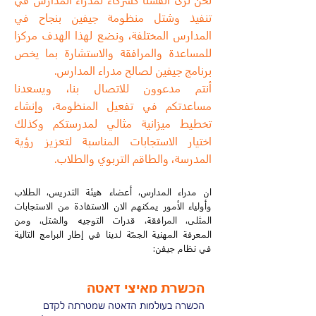
تنفيذ وشتل منظومة جيفين بنجاح في
المدارس المختلفة، ونضع لهذا الهدف مركزا
للمساعدة والمرافقة والاستشارة بما يخص
برنامج جيفين لصالح مدراء المدارس.
أنتم مدعوون للاتصال بنا، ويسعدنا
مساعدتكم في تفعيل المنظومة، وإنشاء
تخطيط ميزانية مثالي لمدرستكم وكذلك
اختيار الاستجابات المناسبة لتعزيز رؤية
المدرسة، والطاقم التربوي والطلاب.
ان مدراء المدارس، أعضاء هيئة التدريس، الطلاب
وأولياء الأمور يمكنهم الان الاستفادة من الاستجابات
المثلى، المرافقة، قدرات التوجيه والشتل، ومن
المعرفة المهنية الجمّة لدينا في إطار البرامج التالية
في نظام جيفن:
הכשרת מאיצי דאטה
הכשרה בעולמות הדאטה שמטרתה לקדם