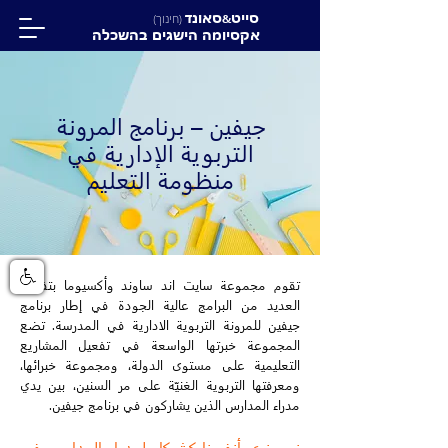
סייט
סאונד
&
(חינוך)
אקסיומה הישגים בהשכלה
جيفين – برنامج المرونة
التربوية الإدارية في
منظومة التعليم
تقوم مجموعة سايت اند ساوند وأكسيوما بتفعيل
العديد من البرامج عالية الجودة في إطار برنامج
جيفين للمرونة التربوية الادارية في المدرسة. تضع
المجموعة خبرتها الواسعة في تفعيل المشاريع
التعليمية على مستوى الدولة، ومجموعة خبرائها،
ومعرفتها التربوية الغنيّة على مر السنين، بين يدي
مدراء المدارس الذين يشاركون في برنامج جيفين.
نحن نرى أنفسنا كشركاء لمدراء المدارس في