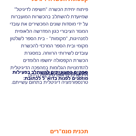
פיתוח יחידת הכשרה "חשיפה לדיגיטל"
שמיועדת להשתלב בהכשרות המועברות
על ידי מוסדות שונים המכשירים את עובדי
המגזר הציבורי כגון המדרשה הלאומית
למנהיגות, "מקומות" - בית הספר לשלטון
מקומי ובית הספר המרכזי להכשרת
עובדים לשירותי הרווחה. במסגרת
הכשרת הקפסולה יחשפו הלומדים
להזדמנויות הגלומות במהפכה הדיגיטלית
ספקים המעוניינים להשתלב בפעילות
digital@axiomedu.com
וירכשו כלים אופרטיביים לקידום
מוזמנים לפנות בדוא"ל לכתובת:
טרנספורמציה דיגיטלית בתחום עשייתם.
תכנית מנמ"רים