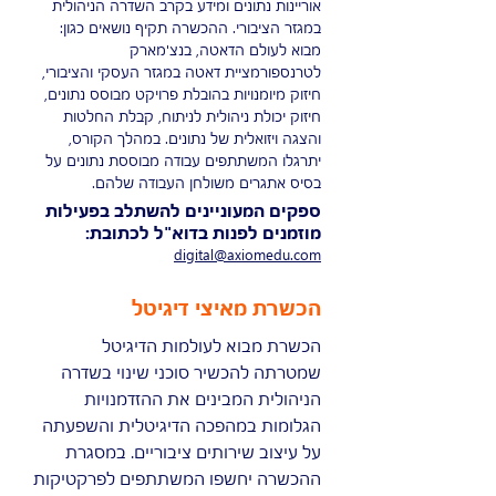
אוריינות נתונים ומידע בקרב השדרה הניהולית
במגזר הציבורי. ההכשרה תקיף נושאים כגון:
מבוא לעולם הדאטה, בנצ'מארק
לטרנספורמציית דאטה במגזר העסקי והציבורי,
חיזוק מיומנויות בהובלת פרויקט מבוסס נתונים,
חיזוק יכולת ניהולית לניתוח, קבלת החלטות
והצגה ויזואלית של נתונים. במהלך הקורס,
יתרגלו המשתתפים עבודה מבוססת נתונים על
בסיס אתגרים משולחן העבודה שלהם.
ספקים המעוניינים להשתלב בפעילות
מוזמנים לפנות בדוא"ל לכתובת:
digital@axiomedu.com
הכשרת מאיצי דיגיטל
הכשרת מבוא לעולמות הדיגיטל
שמטרתה להכשיר סוכני שינוי בשדרה
הניהולית המבינים את ההזדמנויות
הגלומות במהפכה הדיגיטלית והשפעתה
על עיצוב שירותים ציבוריים. במסגרת
ההכשרה יחשפו המשתתפים לפרקטיקות