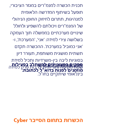
תכנית הכשרה למנמ"רים במגזר הציבורי,
תופעל בשיתוף המדרשה הלאומית
למנהיגות, תתרום לחיזוק החוסן הניהולי
של המנמ"רים ויכולתם להשפיע ולחולל
שינויים מערכתיים בממשלה תוך העמקה
בשלושה צירי למידה: 'אני', 'המערכת', ו-
'אני כמוביל במערכת'. ההכשרה תקדם
תשתית מושגית משותפת, תעורר דיון
בסוגיות ליבה בין-משרדיות ותכיל למידת
ספקים המעוניינים להשתלב בפעילות
digital@axiomedu.com
שטח מקיפה וחווייתית, לרבות פרק למידה
מוזמנים לפנות בדוא"ל לכתובת:
בינלאומי שיתקיים בחו"ל.
הכשרות בתחום הסייבר Cyber